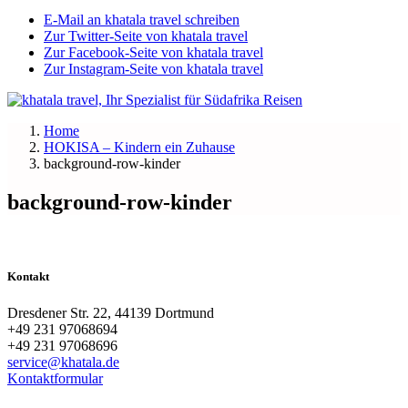
E-Mail an khatala travel schreiben
Zur Twitter-Seite von khatala travel
Zur Facebook-Seite von khatala travel
Zur Instagram-Seite von khatala travel
Home
HOKISA – Kindern ein Zuhause
background-row-kinder
background-row-kinder
Kontakt
Dresdener Str. 22, 44139 Dortmund
+49 231 97068694
+49 231 97068696
service@khatala.de
Kontaktformular